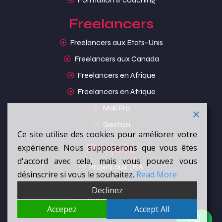
Freelancers
Freelancers aux Etats-Unis
Freelancers aux Canada
Freelancers en Afrique
Freelancers en Afrique
Mail Pro
Gestion
Ce site utilise des cookies pour améliorer votre
Projets
expérience. Nous supposerons que vous êtes
d'accord avec cela, mais vous pouvez vous
Projets aux USA
désinscrire si vous le souhaitez.
Read More
Projets en Afrique
Declinez
Trouvez un projet
Accepez
Accept All